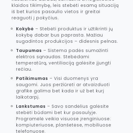
klaidos tikimybę, leis stebėti esamą situaciją
iš bet kurios pasaulio vietos ir greitai
reaguoti į pokyčius.
Kokybė
– Stebėti produktus ir užtikrinti jų
kokybę dabar bus paprasta. Mažiau
sugadintos produkcijos – didesnis pelnas.
Taupumas
– Sistema padės sumažinti
elektros sąnaudas. Stebėdami
temperatūrą, ventiliaciją galėsite įjungti
rečiau.
Patikimumas
– Visi duomenys yra
saugomi. Juos peržiūrėti ar atvaizduoti
grafike galima bet kada ir už bet kurį
laikotarpį.
Lankstumas
– Savo sandėlius galėsite
stebėti būdami bet kur pasaulyje.
Programėlė veikia visuose įrenginiuose:
kompiuteriuose, planšetėse, mobiliuose
telefonuose.