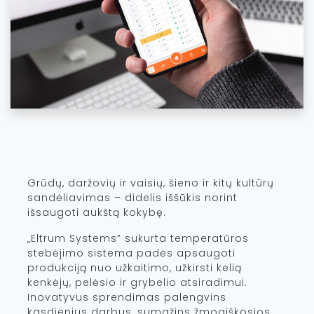
Grūdų, daržovių ir vaisių, šieno ir kitų kultūrų
sandėliavimas – didelis iššūkis norint
išsaugoti aukštą kokybę.
„Eltrum Systems” sukurta temperatūros
stebėjimo sistema padės apsaugoti
produkciją nuo užkaitimo, užkirsti kelią
kenkėjų, pelėsio ir grybelio atsiradimui.
Inovatyvus sprendimas palengvins
kasdienius darbus, sumažins žmogiškosios